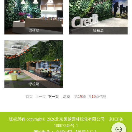
绿植墙
绿植墙
绿植墙
首页 上一页
下一页
尾页
第
1/3
页, 共
19
条信息
版权所有 copyright© 2026北京领越园林绿化有限公司
京ICP备
18007349号-1